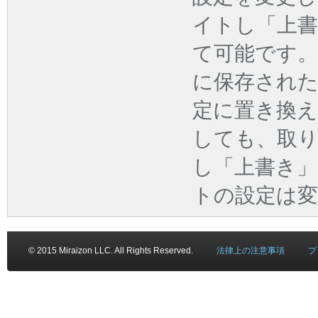
イトし「上
て可能です
に保存され
定に置き換
しても、取
し「上書き
トの設定は
© 2015 Miraizon LLC. All Rights Reserved.
法律上の注意事項
プ