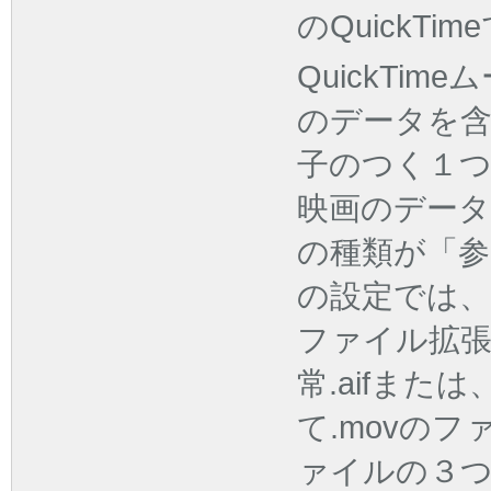
のQuickTi
QuickTi
のデータを含
子のつく１
映画のデータが
の種類が「
の設定では、
ファイル拡
常.aifまた
て.movの
ァイルの３