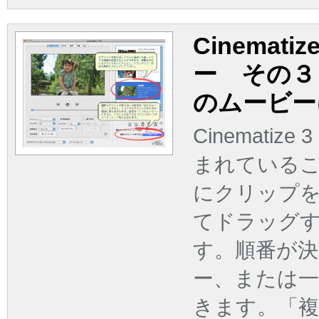
Cinemat
ー その３
のムービー
Cinemati
まれている
にクリップ
てドラッグ
す。順番が
ー、または
きます。「