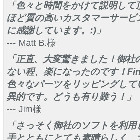
「色々と時間をかけて説明して
ほど質の高いカスタマーサービ
に感謝しています。:)」
--- Matt B.様
「正直、大変驚きました！御社
ない程、楽になったのです！Final
色々なパーツをリッピングして
異的です。どうも有り難う！」
--- Jim様
「さっそく御社のソフトを利用
手とともにとても素晴らしく、