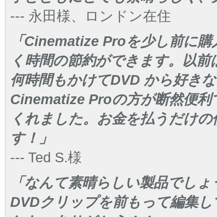
--- 永田様、ロンドン在住
「Cinematize Proを少
く時間の節約ができます。以前
何時間もかけてDVD から好き
Cinematize Proの方が
くれました。お金を払うだけの
す！」
--- Ted S.様
「なんて素晴らしい製品でしょう
DVDクリップを前もって編集して