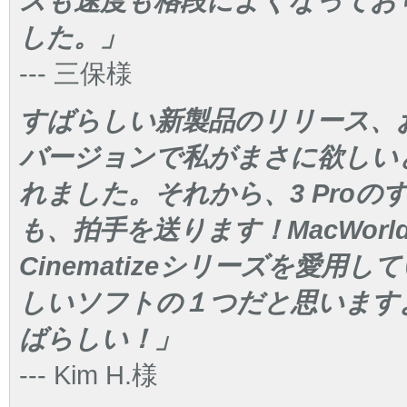
スも速度も格段によくなってお
した。」
--- 三保様
すばらしい新製品のリリース、おめでと
バージョンで私がまさに欲しい
れました。それから、3 Pro
も、拍手を送ります！MacWorl
Cinematizeシリーズを愛用
しいソフトの１つだと思います
ばらしい！」
--- Kim H.様